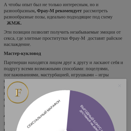
А чтобы опыт был не только интересным, но и
, Фрау-М рекомендует
разнообразным
рассмотреть
разнообразные позы, идеально подходящие под схему
ЖМЖ.
Эти позиции позволят получить незабываемые эмоции от
секса, где элитные проститутки Фрау-М доставят
райское
наслаждение.
Мастер-кукловод
Партнерши находятся лицом друг к другу и ласкают себя и
подругу всеми возможными способами: поцелуями,
поглаживаниями, мастурбацией, игрушками – игры
ограничены лишь фантазией. Партнер присаживается на
колени между девушками, наносит на руки смазку и ласкает
клитор и влагалище дам. Кроме шикарной картины,
открывающейся глазу, присутствует услада для ушей от
стонов и вздохов красавиц.
Двойной удар
Классическое положение для секса втроем: мужчина лежит
на спине, одна красотка устраивается верхом на его члене,