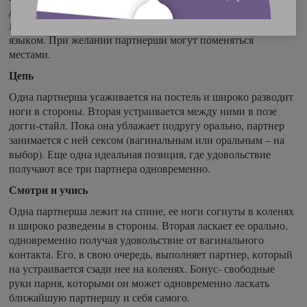
другая располагает свою самую сокровенную часть тела на
лице партнера, предоставив ласкать ему себя губами и
языком. При желании партнерши могут поменяться
местами.
Цепь
Одна партнерша усаживается на постель и широко разводит
ноги в стороны. Вторая устраивается между ними в позе
догги-стайл. Пока она ублажает подругу орально, партнер
занимается с ней сексом (вагинальным или оральным – на
выбор). Еще одна идеальная позиция, где удовольствие
получают все три партнера одновременно.
Смотри и учись
Одна партнерша лежит на спине, ее ноги согнуты в коленях
и широко разведены в стороны. Вторая ласкает ее орально,
одновременно получая удовольствие от вагинального
контакта. Его, в свою очередь, выполняет партнер, который
на устраивается сзади нее на коленях. Бонус- свободные
руки парня, которыми он может одновременно ласкать
ближайшую партнершу и себя самого.